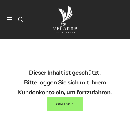
Direkt
zum
Velador
Inhalt
Textildruck
Shop
Navigation
Dieser Inhalt ist geschützt.
Bitte loggen Sie sich mit Ihrem
Kundenkonto ein, um fortzufahren.
ZUM LOGIN